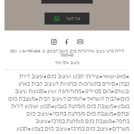
צור קשר
הילית קרש עיצוב ואדריכלות פנים, מושב הבונים, ט: 04-9894848 נ: 052-
5535400
עיצוב אתר
מוזי
#פאנג-שוואי
#שירותי תכנון ועיצוב פנים
#עיצוב דירת
קבלן
#סיורים בתערוכות ובחנויות לעיצוב הבית בארץ
ובעולם
#הום סטיילינג
#מתודולוגיה ועיון
#סגנונות עיצוב
פנים
#הבית הישראלי
#חומרים לעיצוב הבית
#מעצבת פנים
בצפון
#מעצבת פנים מומלצת בצפון
#תכנון ושיפוץ דירות
ובתים
#מעצבת פנים מומלצת בחיפה
#עיצוב פנים
בחיפה
#מעצבת פנים מומלצת במרכז
#עיצוב
משרדים
#עיצוב פנים במרכז
#עיצוב פנים בצפון
#תכנון