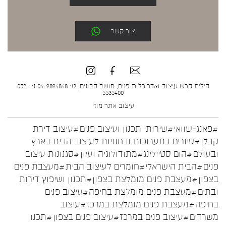
צור קשר
הילית קרש עיצוב ואדריכלות פנים, מושב הבונים, ט: 04-9894848 נ: 052-
5535400
עיצוב אתר
מוזי
#פאנג-שוואי
#שירותי תכנון ועיצוב פנים
#עיצוב דירת
קבלן
#סיורים בתערוכות ובחנויות לעיצוב הבית בארץ
ובעולם
#הום סטיילינג
#מתודולוגיה ועיון
#סגנונות עיצוב
פנים
#הבית הישראלי
#חומרים לעיצוב הבית
#מעצבת פנים
בצפון
#מעצבת פנים מומלצת בצפון
#תכנון ושיפוץ דירות
ובתים
#מעצבת פנים מומלצת בחיפה
#עיצוב פנים
בחיפה
#מעצבת פנים מומלצת במרכז
#עיצוב
משרדים
#עיצוב פנים במרכז
#עיצוב פנים בצפון
#תכנון