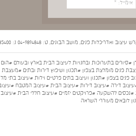
יצוב ואדריכלות פנים, מושב הבונים, ט: 04-9894848 נ: 052-5535400
ן
#סיורים בתערוכות ובחנויות לעיצוב הבית בארץ ובעולם
#הום ס
בת פנים מומלצת בצפון
#תכנון ושיפוץ דירות ובתים
#מעצבת פ
ב פנים בצפון
#תכנון ועיצוב בתים פרטיים וילות
#עיצוב בתי מלו
עיצוב דירה
#עיצוב דירות
#עיצוב הבית
#עיצוב המטבח
#עיצוב
#נכסים להשקעה
#פרויקטים יזמיים
#עיצוב חללי הבית
#עיצוב 
נון לובאים מעוררי השראה