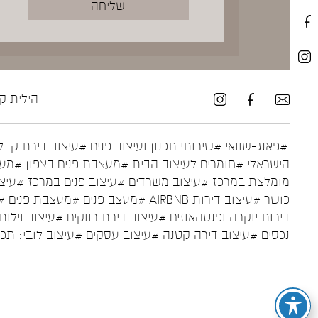
הילית קרש ע
#פאנג-שוואי
#שירותי תכנון ועיצוב פנים
#עיצוב דירת קבל
הישראלי
#חומרים לעיצוב הבית
#מעצבת פנים בצפון
#מעצ
מומלצת במרכז
#עיצוב משרדים
#עיצוב פנים במרכז
#עיצו
כושר
#עיצוב דירות AIRBNB
#מעצב פנים
#מעצבת פנים
#
דירות יוקרה ופנטהאוזים
#עיצוב דירת רווקים
#עיצוב וילות
נכסים
#עיצוב דירה קטנה
#עיצוב עסקים
#עיצוב לובי: תכ