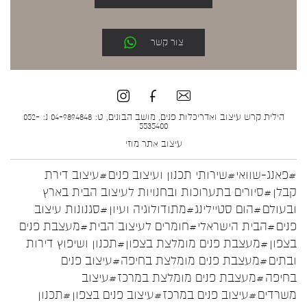
צור קשר
הילית קרש עיצוב ואדריכלות פנים, מושב הבונים, ט: 04-9894848 נ: 052-
5535400
עיצוב אתר
מוזי
#פאנג-שוואי
#שירותי תכנון ועיצוב פנים
#עיצוב דירת
קבלן
#סיורים בתערוכות ובחנויות לעיצוב הבית בארץ
ובעולם
#הום סטיילינג
#מתודולוגיה ועיון
#סגנונות עיצוב
פנים
#הבית הישראלי
#חומרים לעיצוב הבית
#מעצבת פנים
בצפון
#מעצבת פנים מומלצת בצפון
#תכנון ושיפוץ דירות
ובתים
#מעצבת פנים מומלצת בחיפה
#עיצוב פנים
בחיפה
#מעצבת פנים מומלצת במרכז
#עיצוב
משרדים
#עיצוב פנים במרכז
#עיצוב פנים בצפון
#תכנון