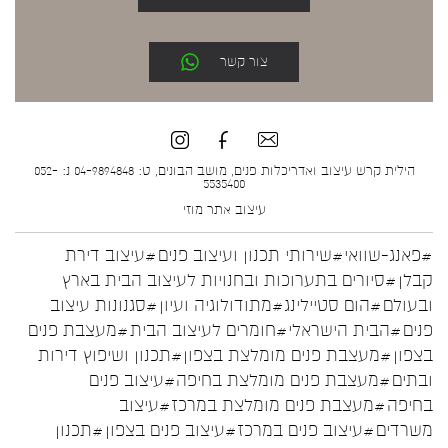
צור קשר
הילית קרש עיצוב ואדריכלות פנים, מושב הבונים, ט: 04-9894848 נ: 052-
5535400
עיצוב אתר
מוזי
#פאנג-שוואי
#שירותי תכנון ועיצוב פנים
#עיצוב דירת
קבלן
#סיורים בתערוכות ובחנויות לעיצוב הבית בארץ
ובעולם
#הום סטיילינג
#מתודולוגיה ועיון
#סגנונות עיצוב
פנים
#הבית הישראלי
#חומרים לעיצוב הבית
#מעצבת פנים
בצפון
#מעצבת פנים מומלצת בצפון
#תכנון ושיפוץ דירות
ובתים
#מעצבת פנים מומלצת בחיפה
#עיצוב פנים
בחיפה
#מעצבת פנים מומלצת במרכז
#עיצוב
משרדים
#עיצוב פנים במרכז
#עיצוב פנים בצפון
#תכנון