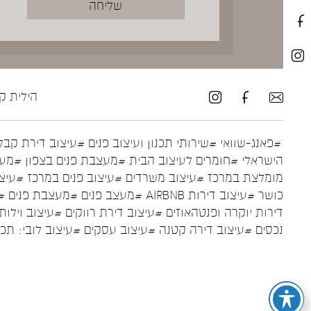
הילית קרש ע
#פאנג-שוואי
#שירותי תכנון ועיצוב פנים
#עיצוב דירת קבל
הישראלי
#חומרים לעיצוב הבית
#מעצבת פנים בצפון
#מעצ
מומלצת במרכז
#עיצוב משרדים
#עיצוב פנים במרכז
#עיצו
כושר
#עיצוב דירות AIRBNB
#מעצב פנים
#מעצבת פנים
#
דירות יוקרה ופנטהאוזים
#עיצוב דירת רווקים
#עיצוב וילות
נכסים
#עיצוב דירה קטנה
#עיצוב עסקים
#עיצוב לובי: תכ