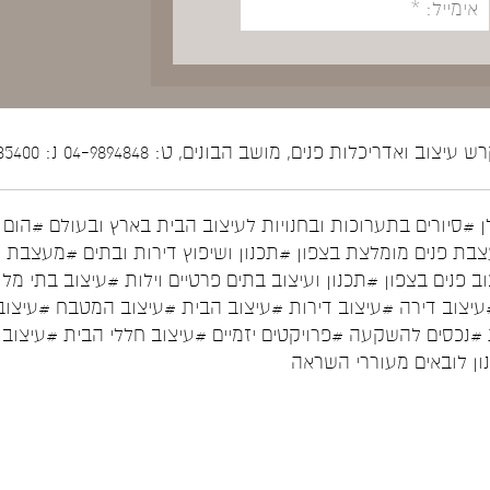
יצוב ואדריכלות פנים, מושב הבונים, ט: 04-9894848 נ: 052-5535400
ן
#סיורים בתערוכות ובחנויות לעיצוב הבית בארץ ובעולם
#הום ס
בת פנים מומלצת בצפון
#תכנון ושיפוץ דירות ובתים
#מעצבת פ
ב פנים בצפון
#תכנון ועיצוב בתים פרטיים וילות
#עיצוב בתי מלו
עיצוב דירה
#עיצוב דירות
#עיצוב הבית
#עיצוב המטבח
#עיצוב
#נכסים להשקעה
#פרויקטים יזמיים
#עיצוב חללי הבית
#עיצוב 
נון לובאים מעוררי השראה