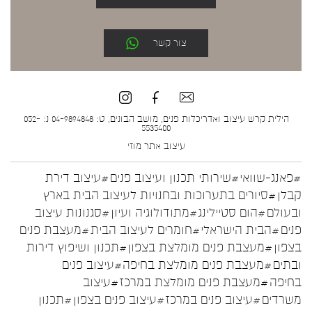
צור קשר
הילית קרש עיצוב ואדריכלות פנים, מושב הבונים, ט: 04-9894848 נ: 052-
5535400
עיצוב אתר
מוזי
#פאנג-שוואי
#שירותי תכנון ועיצוב פנים
#עיצוב דירת
קבלן
#סיורים בתערוכות ובחנויות לעיצוב הבית בארץ
ובעולם
#הום סטיילינג
#מתודולוגיה ועיון
#סגנונות עיצוב
פנים
#הבית הישראלי
#חומרים לעיצוב הבית
#מעצבת פנים
בצפון
#מעצבת פנים מומלצת בצפון
#תכנון ושיפוץ דירות
ובתים
#מעצבת פנים מומלצת בחיפה
#עיצוב פנים
בחיפה
#מעצבת פנים מומלצת במרכז
#עיצוב
משרדים
#עיצוב פנים במרכז
#עיצוב פנים בצפון
#תכנון