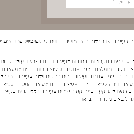
יצוב ואדריכלות פנים, מושב הבונים, ט: 04-9894848 נ: 052-5535400
ן
#סיורים בתערוכות ובחנויות לעיצוב הבית בארץ ובעולם
#הום ס
בת פנים מומלצת בצפון
#תכנון ושיפוץ דירות ובתים
#מעצבת פ
ב פנים בצפון
#תכנון ועיצוב בתים פרטיים וילות
#עיצוב בתי מלו
עיצוב דירה
#עיצוב דירות
#עיצוב הבית
#עיצוב המטבח
#עיצוב
#נכסים להשקעה
#פרויקטים יזמיים
#עיצוב חללי הבית
#עיצוב 
נון לובאים מעוררי השראה