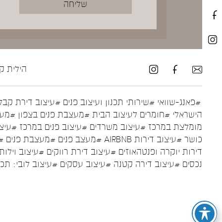
הילית קרש ע
#פאנג-שוואי
#שירותי תכנון ועיצוב פנים
#עיצוב דירת קבל
הישראלי
#חומרים לעיצוב הבית
#מעצבת פנים בצפון
#מעצ
מומלצת במרכז
#עיצוב משרדים
#עיצוב פנים במרכז
#עיצו
כושר
#עיצוב דירות AIRBNB
#מעצב פנים
#מעצבת פנים
#
דירות יוקרה ופנטהאוזים
#עיצוב דירת רווקים
#עיצוב וילות
נכסים
#עיצוב דירה קטנה
#עיצוב עסקים
#עיצוב לובי: תכ