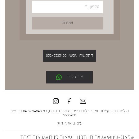
התקשרו עכשיו 052-5535400
צור קשר
הילית קרש עיצוב ואדריכלות פנים, מושב הבונים, ט: 04-9894848 נ: 052-
5535400
עיצוב אתר
מוזי
#פאנג-שוואי
#שירותי תכנון ועיצוב פנים
#עיצוב דירת