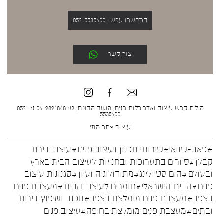
התקשרו עכשיו 052-5535400
צור קשר
הילית קרש עיצוב ואדריכלות פנים, מושב הבונים, ט: 04-9894848 נ: 052-
5535400
עיצוב אתר
מוזי
#פאנג-שוואי
#שירותי תכנון ועיצוב פנים
#עיצוב דירת
קבלן
#סיורים בתערוכות ובחנויות לעיצוב הבית בארץ
ובעולם
#הום סטיילינג
#מתודולוגיה ועיון
#סגנונות עיצוב
פנים
#הבית הישראלי
#חומרים לעיצוב הבית
#מעצבת פנים
בצפון
#מעצבת פנים מומלצת בצפון
#תכנון ושיפוץ דירות
ובתים
#מעצבת פנים מומלצת בחיפה
#עיצוב פנים