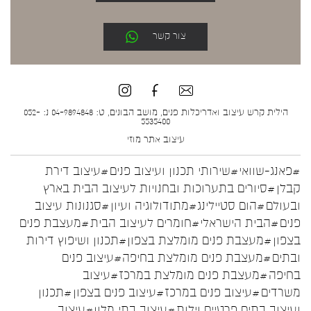
צור קשר
הילית קרש עיצוב ואדריכלות פנים, מושב הבונים, ט: 04-9894848 נ: 052-
5535400
עיצוב אתר
מוזי
#פאנג-שוואי
#שירותי תכנון ועיצוב פנים
#עיצוב דירת
קבלן
#סיורים בתערוכות ובחנויות לעיצוב הבית בארץ
ובעולם
#הום סטיילינג
#מתודולוגיה ועיון
#סגנונות עיצוב
פנים
#הבית הישראלי
#חומרים לעיצוב הבית
#מעצבת פנים
בצפון
#מעצבת פנים מומלצת בצפון
#תכנון ושיפוץ דירות
ובתים
#מעצבת פנים מומלצת בחיפה
#עיצוב פנים
בחיפה
#מעצבת פנים מומלצת במרכז
#עיצוב
משרדים
#עיצוב פנים במרכז
#עיצוב פנים בצפון
#תכנון
ועיצוב בתים פרטיים וילות
#עיצוב בתי מלון
#עיצוב