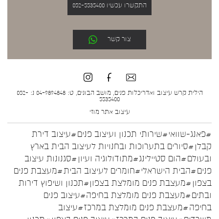
התקשרו עכשיו 052-5535400
צור קשר
הילית קרש עיצוב ואדריכלות פנים, מושב הבונים, ט: 04-9894848 נ: 052-
5535400
עיצוב אתר
מוזי
#פאנג-שוואי
#שירותי תכנון ועיצוב פנים
#עיצוב דירת
קבלן
#סיורים בתערוכות ובחנויות לעיצוב הבית בארץ
ובעולם
#הום סטיילינג
#מתודולוגיה ועיון
#סגנונות עיצוב
פנים
#הבית הישראלי
#חומרים לעיצוב הבית
#מעצבת פנים
בצפון
#מעצבת פנים מומלצת בצפון
#תכנון ושיפוץ דירות
ובתים
#מעצבת פנים מומלצת בחיפה
#עיצוב פנים
בחיפה
#מעצבת פנים מומלצת במרכז
#עיצוב