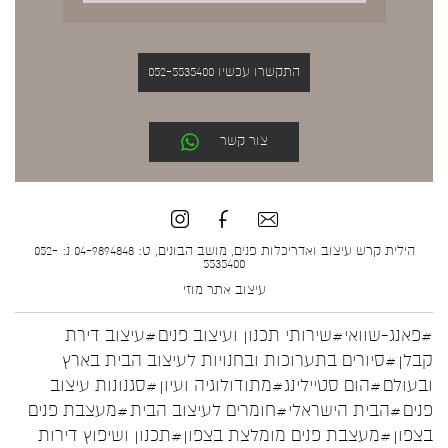
התקשרו עכשיו 052-5535400
צור קשר
הילית קרש עיצוב ואדריכלות פנים, מושב הבונים, ט: 04-9894848 נ: 052-
5535400
עיצוב אתר
מוזי
#פאנג-שוואי
#שירותי תכנון ועיצוב פנים
#עיצוב דירת
קבלן
#סיורים בתערוכות ובחנויות לעיצוב הבית בארץ
ובעולם
#הום סטיילינג
#מתודולוגיה ועיון
#סגנונות עיצוב
פנים
#הבית הישראלי
#חומרים לעיצוב הבית
#מעצבת פנים
בצפון
#מעצבת פנים מומלצת בצפון
#תכנון ושיפוץ דירות