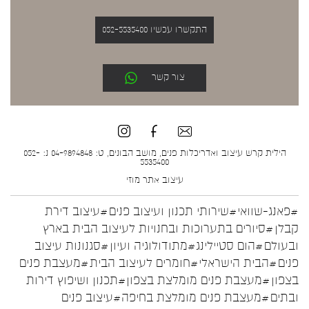
התקשרו עכשיו 052-5535400
צור קשר
הילית קרש עיצוב ואדריכלות פנים, מושב הבונים, ט: 04-9894848 נ: 052-
5535400
עיצוב אתר
מוזי
#פאנג-שוואי
#שירותי תכנון ועיצוב פנים
#עיצוב דירת
קבלן
#סיורים בתערוכות ובחנויות לעיצוב הבית בארץ
ובעולם
#הום סטיילינג
#מתודולוגיה ועיון
#סגנונות עיצוב
פנים
#הבית הישראלי
#חומרים לעיצוב הבית
#מעצבת פנים
בצפון
#מעצבת פנים מומלצת בצפון
#תכנון ושיפוץ דירות
ובתים
#מעצבת פנים מומלצת בחיפה
#עיצוב פנים