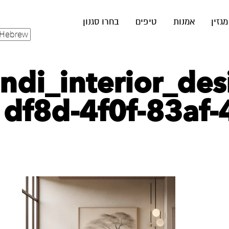
מגזין
אמנות
טיפים
בחרו סגנון
andi_interior_de
df8d-4f0f-83af