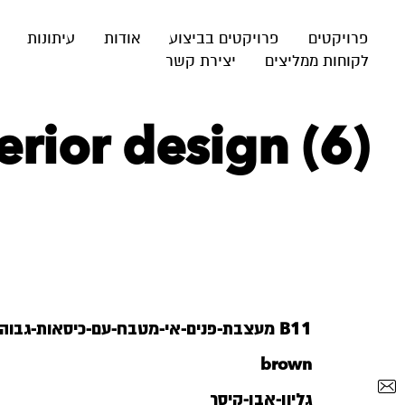
פרויקטים
פרויקטים בביצוע
אודות
עיתונות
לקוחות ממליצים
יצירת קשר
rior design (6)
B11 מעצבת-פנים-אי-מטבח-עם-כיסאות-גבוהים
brown
גליון-אבן-קיסר