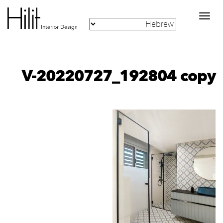
Toggle
navigation
V-20220727_192804 copy