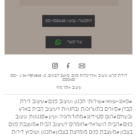
התקשרו עכשיו 052-5535400
צור קשר
הילית קרש עיצוב ואדריכלות פנים, מושב הבונים, ט: 04-9894848 נ: 052-
5535400
עיצוב אתר
מוזי
#פאנג-שוואי
#שירותי תכנון ועיצוב פנים
#עיצוב דירת
קבלן
#סיורים בתערוכות ובחנויות לעיצוב הבית בארץ
ובעולם
#הום סטיילינג
#מתודולוגיה ועיון
#סגנונות עיצוב
פנים
#הבית הישראלי
#חומרים לעיצוב הבית
#מעצבת פנים
בצפון
#מעצבת פנים מומלצת בצפון
#תכנון ושיפוץ דירות