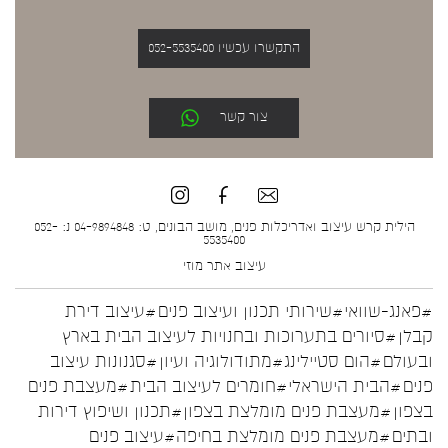
התקשרו עכשיו 052-5535400
צור קשר
הילית קרש עיצוב ואדריכלות פנים, מושב הבונים, ט: 04-9894848 נ: 052-
5535400
עיצוב אתר
מוזי
#פאנג-שוואי
#שירותי תכנון ועיצוב פנים
#עיצוב דירת
קבלן
#סיורים בתערוכות ובחנויות לעיצוב הבית בארץ
ובעולם
#הום סטיילינג
#מתודולוגיה ועיון
#סגנונות עיצוב
פנים
#הבית הישראלי
#חומרים לעיצוב הבית
#מעצבת פנים
בצפון
#מעצבת פנים מומלצת בצפון
#תכנון ושיפוץ דירות
ובתים
#מעצבת פנים מומלצת בחיפה
#עיצוב פנים