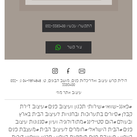
התקשרו עכשיו 052-5535400
צור קשר
הילית קרש עיצוב ואדריכלות פנים, מושב הבונים, ט: 04-9894848 נ: 052-
5535400
עיצוב אתר
מוזי
#פאנג-שוואי
#שירותי תכנון ועיצוב פנים
#עיצוב דירת
קבלן
#סיורים בתערוכות ובחנויות לעיצוב הבית בארץ
ובעולם
#הום סטיילינג
#מתודולוגיה ועיון
#סגנונות עיצוב
פנים
#הבית הישראלי
#חומרים לעיצוב הבית
#מעצבת פנים