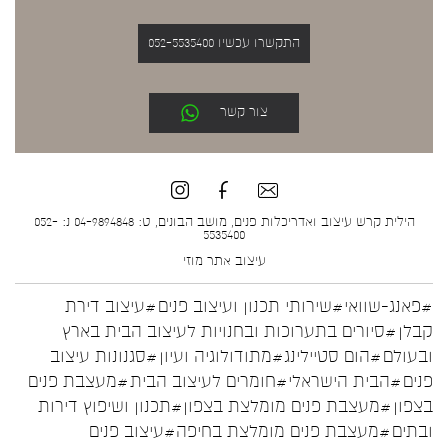
התקשרו עכשיו 052-5535400
צור קשר
הילית קרש עיצוב ואדריכלות פנים, מושב הבונים, ט: 04-9894848 נ: 052-
5535400
עיצוב אתר
מוזי
#פאנג-שוואי
#שירותי תכנון ועיצוב פנים
#עיצוב דירת
קבלן
#סיורים בתערוכות ובחנויות לעיצוב הבית בארץ
ובעולם
#הום סטיילינג
#מתודולוגיה ועיון
#סגנונות עיצוב
פנים
#הבית הישראלי
#חומרים לעיצוב הבית
#מעצבת פנים
בצפון
#מעצבת פנים מומלצת בצפון
#תכנון ושיפוץ דירות
ובתים
#מעצבת פנים מומלצת בחיפה
#עיצוב פנים