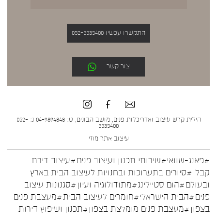
התקשרו עכשיו 052-5535400
צור קשר
הילית קרש עיצוב ואדריכלות פנים, מושב הבונים, ט: 04-9894848 נ: 052-
5535400
עיצוב אתר
מוזי
#פאנג-שוואי
#שירותי תכנון ועיצוב פנים
#עיצוב דירת
קבלן
#סיורים בתערוכות ובחנויות לעיצוב הבית בארץ
ובעולם
#הום סטיילינג
#מתודולוגיה ועיון
#סגנונות עיצוב
פנים
#הבית הישראלי
#חומרים לעיצוב הבית
#מעצבת פנים
בצפון
#מעצבת פנים מומלצת בצפון
#תכנון ושיפוץ דירות