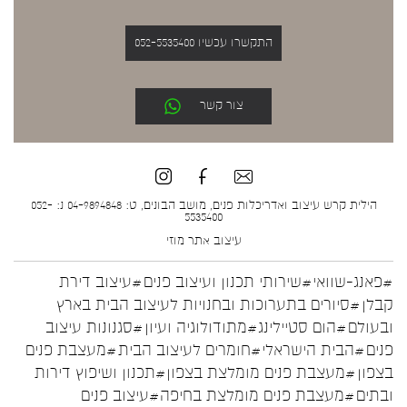
התקשרו עכשיו 052-5535400
צור קשר
הילית קרש עיצוב ואדריכלות פנים, מושב הבונים, ט: 04-9894848 נ: 052-
5535400
עיצוב אתר
מוזי
#פאנג-שוואי
#שירותי תכנון ועיצוב פנים
#עיצוב דירת
קבלן
#סיורים בתערוכות ובחנויות לעיצוב הבית בארץ
ובעולם
#הום סטיילינג
#מתודולוגיה ועיון
#סגנונות עיצוב
פנים
#הבית הישראלי
#חומרים לעיצוב הבית
#מעצבת פנים
בצפון
#מעצבת פנים מומלצת בצפון
#תכנון ושיפוץ דירות
ובתים
#מעצבת פנים מומלצת בחיפה
#עיצוב פנים