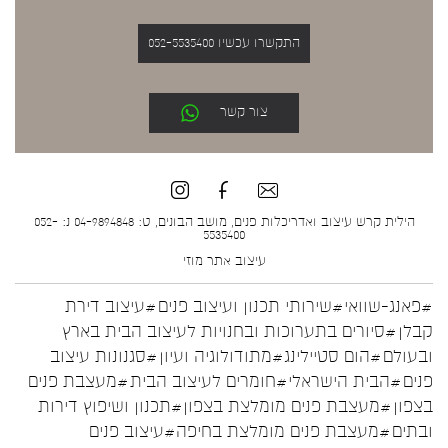
התקשרו עכשיו 052-5535400
צור קשר
הילית קרש עיצוב ואדריכלות פנים, מושב הבונים, ט: 04-9894848 נ: 052-
5535400
עיצוב אתר
מוזי
#פאנג-שוואי
#שירותי תכנון ועיצוב פנים
#עיצוב דירת
קבלן
#סיורים בתערוכות ובחנויות לעיצוב הבית בארץ
ובעולם
#הום סטיילינג
#מתודולוגיה ועיון
#סגנונות עיצוב
פנים
#הבית הישראלי
#חומרים לעיצוב הבית
#מעצבת פנים
בצפון
#מעצבת פנים מומלצת בצפון
#תכנון ושיפוץ דירות
ובתים
#מעצבת פנים מומלצת בחיפה
#עיצוב פנים