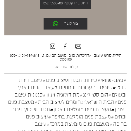
התקשרו עכשיו 052-5535400
צור קשר
הילית קרש עיצוב ואדריכלות פנים, מושב הבונים, ט: 04-9894848 נ: 052-
5535400
עיצוב אתר
מוזי
#פאנג-שוואי
#שירותי תכנון ועיצוב פנים
#עיצוב דירת
קבלן
#סיורים בתערוכות ובחנויות לעיצוב הבית בארץ
ובעולם
#הום סטיילינג
#מתודולוגיה ועיון
#סגנונות עיצוב
פנים
#הבית הישראלי
#חומרים לעיצוב הבית
#מעצבת פנים
בצפון
#מעצבת פנים מומלצת בצפון
#תכנון ושיפוץ דירות
ובתים
#מעצבת פנים מומלצת בחיפה
#עיצוב פנים
בחיפה
#מעצבת פנים מומלצת במרכז
#עיצוב