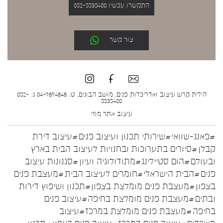
התקשרו עכשיו 052-5535400
צור קשר
הילית קרש עיצוב ואדריכלות פנים, מושב הבונים, ט: 04-9894848 נ: 052-
5535400
עיצוב אתר
מוזי
#פאנג-שוואי
#שירותי תכנון ועיצוב פנים
#עיצוב דירת
קבלן
#סיורים בתערוכות ובחנויות לעיצוב הבית בארץ
ובעולם
#הום סטיילינג
#מתודולוגיה ועיון
#סגנונות עיצוב
פנים
#הבית הישראלי
#חומרים לעיצוב הבית
#מעצבת פנים
בצפון
#מעצבת פנים מומלצת בצפון
#תכנון ושיפוץ דירות
ובתים
#מעצבת פנים מומלצת בחיפה
#עיצוב פנים
בחיפה
#מעצבת פנים מומלצת במרכז
#עיצוב