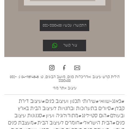
התקשרו עכשיו 052-5535400
צור קשר
הילית קרש עיצוב ואדריכלות פנים, מושב הבונים, ט: 04-9894848 נ: 052-
5535400
עיצוב אתר
מוזי
#פאנג-שוואי
#שירותי תכנון ועיצוב פנים
#עיצוב דירת
קבלן
#סיורים בתערוכות ובחנויות לעיצוב הבית בארץ
ובעולם
#הום סטיילינג
#מתודולוגיה ועיון
#סגנונות עיצוב
פנים
#הבית הישראלי
#חומרים לעיצוב הבית
#מעצבת פנים