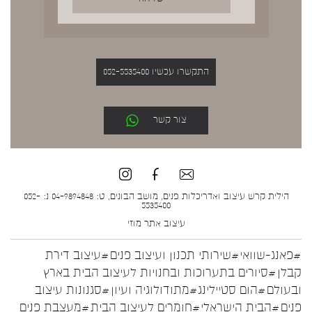
התקשרו עכשיו 052-5535400
צור קשר
הילית קרש עיצוב ואדריכלות פנים, מושב הבונים, ט: 04-9894848 נ: 052-
5535400
עיצוב אתר
מוזי
#פאנג-שוואי
#שירותי תכנון ועיצוב פנים
#עיצוב דירת
קבלן
#סיורים בתערוכות ובחנויות לעיצוב הבית בארץ
ובעולם
#הום סטיילינג
#מתודולוגיה ועיון
#סגנונות עיצוב
פנים
#הבית הישראלי
#חומרים לעיצוב הבית
#מעצבת פנים