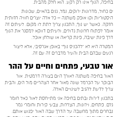
בחיפה, הנוף אינו רק רקע. הוא חלק מהבית.
ים כחול, מדרונות ירוקים, נמל, גנים בהאיים, שכונות
היסטוריות וקו אופק משתנה – כל אלה יוצרים חוויה חזותית
חזקה. כאשר יש נוף, התכנון צריך לתת לו מקום. לעיתים זה
אומר לפתוח חלונות גדולים, ולעיתים דווקא למסגר את הנוף
דרך פינת ישיבה, פינת קריאה או שולחן אוכל.
המטרה היא לא “להכניס נוף” באופן אגרסיבי, אלא ליצור
רגעים שבהם הבית והעיר מדברים זה עם זה.
אור טבעי, פתחים וחיים על ההר
האור בחיפה משתנה לאורך היום בצורה דרמטית. אור
הבוקר על הכרמל שונה מאור אחר הצהריים מול הים, והבית
צריך לדעת להגיב לשינויים האלה.
בתכנון דירות ובתים בחיפה אני מתייחסת לאור כאל חומר
גלם. פתחים, וילונות, הצללות, צבעי קירות וחומרי גמר
נבחרים מתוך מחשבה על הדרך שבה האור יפגוש אותם.