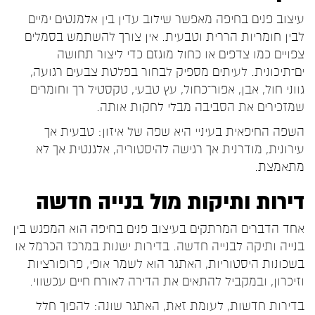
עיצוב פנים בחיפה מאפשר שילוב עדין בין אלמנטים ימיים
לבין חומריות הררית וטבעית. אין צורך להשתמש בסמלים
צפויים כמו צדפים או כחול מוגזם כדי ליצור תחושה
ים־תיכונית. לעיתים מספיק לבחור בפלטת צבעים רגועה,
גווני חול, אבן, אפור־כחול, עץ טבעי, טקסטיל רך וחומרים
שמזכירים את הסביבה מבלי לחקות אותה.
השפה החיפאית בעיניי היא שפה של איזון: טבעית אך
עירונית, מודרנית אך רגישה להיסטוריה, אלגנטית אך לא
מתאמצת.
דירות ותיקות מול בנייה חדשה
אחד הדברים המרתקים בעיצוב פנים בחיפה הוא המפגש בין
בנייה ותיקה לבנייה חדשה. בדירות ישנות במרכז הכרמל או
בשכונות היסטוריות, האתגר הוא לשמר אופי, פרופורציות
וזיכרון, ובמקביל להתאים את הדירה לאורח חיים עכשווי.
בדירות חדשות, לעומת זאת, האתגר שונה: להפוך חלל