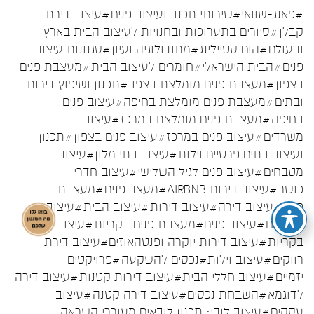
#פאנג-שוואי
#שירותי תכנון ועיצוב פנים
#עיצוב דירת
קבלן
#סיורים בתערוכות ובחנויות לעיצוב הבית בארץ
ובעולם
#הום סטיילינג
#מתודולוגיה ועיון
#סגנונות עיצוב
פנים
#הבית הישראלי
#חומרים לעיצוב הבית
#מעצבת פנים
בצפון
#מעצבת פנים מומלצת בצפון
#תכנון ושיפוץ דירות
ובתים
#מעצבת פנים מומלצת בחיפה
#עיצוב פנים
בחיפה
#מעצבת פנים מומלצת במרכז
#עיצוב
משרדים
#עיצוב פנים במרכז
#עיצוב פנים בצפון
#תכנון
ועיצוב בתים פרטיים וילות
#עיצוב בתי מלון
#עיצוב
מטבחים
#עיצוב פנים לגיל השלישי
#עיצוב חדרי
כושר
#עיצוב דירות AIRBNB
#מעצב פנים
#מעצבת
פנים
#עיצוב דירה
#עיצוב דירות
#עיצוב הבית
#עיצוב
המטבח
#עיצוב פנים
#מעצבת פנים בקריות
#עיצוב פנים
בקריות
#עיצוב דירות יוקרה ופנטהאוזים
#עיצוב דירת
רווקים
#עיצוב וילות
#נכסים להשקעה
#פרויקטים
יזמיים
#עיצוב חללי הבית
#עיצוב דירות קטנות
#עיצוב דירה
לדוגמא
#השבחת נכסים
#עיצוב דירה קטנה
#עיצוב
עסקים
#עיצוב לובי: תכנון לובאים מעוררי השראה