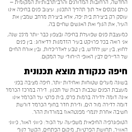
החדשה, הרחובות המדורגים והרב־תרבותיות המקומית –
כולם נכנסים אל תוך תהליך התכנון. עיצוב פנים בחיפה אינו
עוסק רק ביצירת בית יפה, אלא ביצירת מרחב שמבין את
העיר, את הנוף ואת האנשים שחיים בה.
כמעצבת פנים שפועלת בחיפה ובצפון כבר יותר מ־25 שנה,
אני רואה בכל פרויקט בעיר הזדמנות לדיאלוג: בין פנים
לחוץ, בין ישן לחדש, בין טבע לאדריכלות, ובין אורח החיים
של הדיירים לבין האופי הייחודי של המקום.
חיפה כנקודת מוצא תכנונית
בשונה מערים שטוחות ואחידות יותר, חיפה מציבה בפני
מעצבת הפנים שכבות רבות של תכנון. דירה במרכז הכרמל
אינה דומה לדירה ברמות פרס, בית פרטי על הכרמל אינו
דומה לדירה מול הים, ודירת חדר בחוף הכרמל דורשת
חשיבה אחרת לגמרי מפנטהאוז במורדות ההר.
הטופוגרפיה החיפאית משפיעה על הכול: כיווני האור, כיווני
האוויר, תחושת הפרטיות, מיקום הפתחים, הקשר לנוף