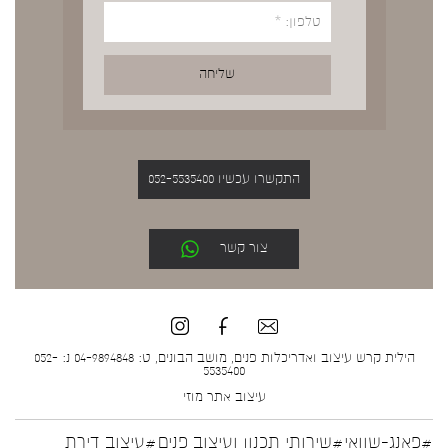
התקשרו עכשיו 052-5535400
צור קשר
הילית קרש עיצוב ואדריכלות פנים, מושב הבונים, ט: 04-9894848 נ: 052-
5535400
עיצוב אתר
מוזי
#פאנג-שוואי
#שירותי תכנון ועיצוב פנים
#עיצוב דירת