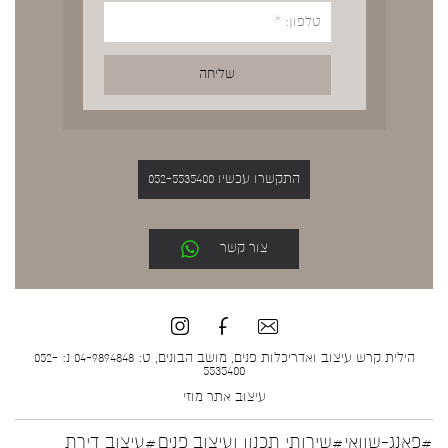
התקשרו עכשיו 052-5535400
צור קשר
הילית קרש עיצוב ואדריכלות פנים, מושב הבונים, ט: 04-9894848 נ: 052-
5535400
עיצוב אתר
מוזי
#פאנג-שוואי
#שירותי תכנון ועיצוב פנים
#עיצוב דירת