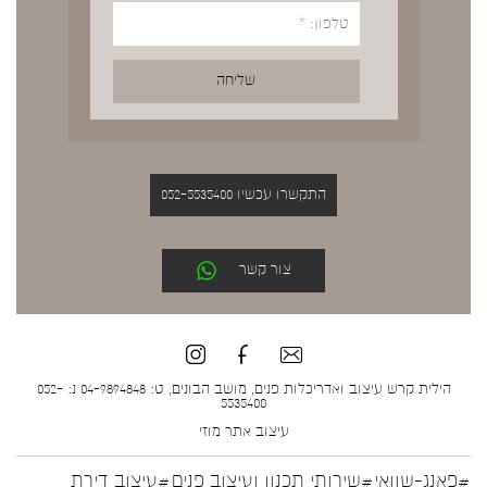
התקשרו עכשיו 052-5535400
צור קשר
הילית קרש עיצוב ואדריכלות פנים, מושב הבונים, ט: 04-9894848 נ: 052-
5535400
עיצוב אתר
מוזי
#פאנג-שוואי
#שירותי תכנון ועיצוב פנים
#עיצוב דירת