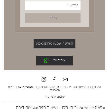
התקשרו עכשיו 052-5535400
צור קשר
הילית קרש עיצוב ואדריכלות פנים, מושב הבונים, ט: 04-9894848 נ: 052-
5535400
עיצוב אתר
מוזי
#פאנג-שוואי
#שירותי תכנון ועיצוב פנים
#עיצוב דירת