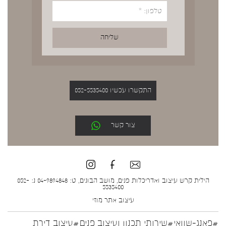
התקשרו עכשיו 052-5535400
צור קשר
הילית קרש עיצוב ואדריכלות פנים, מושב הבונים, ט: 04-9894848 נ: 052-
5535400
עיצוב אתר
מוזי
#פאנג-שוואי
#שירותי תכנון ועיצוב פנים
#עיצוב דירת