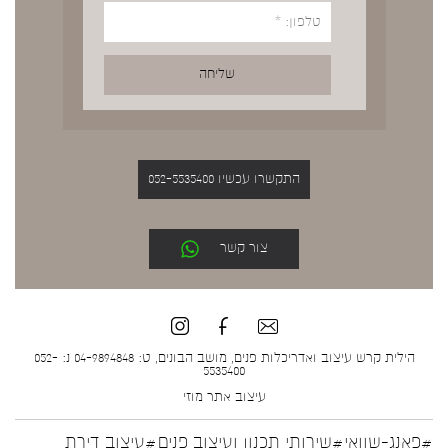
התקשרו עכשיו 052-5535400
צור קשר
הילית קרש עיצוב ואדריכלות פנים, מושב הבונים, ט: 04-9894848 נ: 052-
5535400
עיצוב אתר
מוזי
#פאנג-שוואי
#שירותי תכנון ועיצוב פנים
#עיצוב דירת