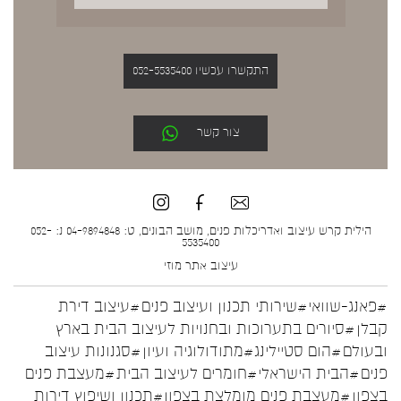
התקשרו עכשיו 052-5535400
צור קשר
הילית קרש עיצוב ואדריכלות פנים, מושב הבונים, ט: 04-9894848 נ: 052-
5535400
עיצוב אתר
מוזי
#פאנג-שוואי
#שירותי תכנון ועיצוב פנים
#עיצוב דירת
קבלן
#סיורים בתערוכות ובחנויות לעיצוב הבית בארץ
ובעולם
#הום סטיילינג
#מתודולוגיה ועיון
#סגנונות עיצוב
פנים
#הבית הישראלי
#חומרים לעיצוב הבית
#מעצבת פנים
בצפון
#מעצבת פנים מומלצת בצפון
#תכנון ושיפוץ דירות