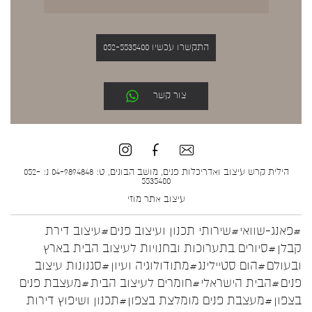
התקשרו עכשיו 052-5535400
צור קשר
הילית קרש עיצוב ואדריכלות פנים, מושב הבונים, ט: 04-9894848 נ: 052-
5535400
עיצוב אתר
מוזי
#פאנג-שוואי
#שירותי תכנון ועיצוב פנים
#עיצוב דירת
קבלן
#סיורים בתערוכות ובחנויות לעיצוב הבית בארץ
ובעולם
#הום סטיילינג
#מתודולוגיה ועיון
#סגנונות עיצוב
פנים
#הבית הישראלי
#חומרים לעיצוב הבית
#מעצבת פנים
בצפון
#מעצבת פנים מומלצת בצפון
#תכנון ושיפוץ דירות