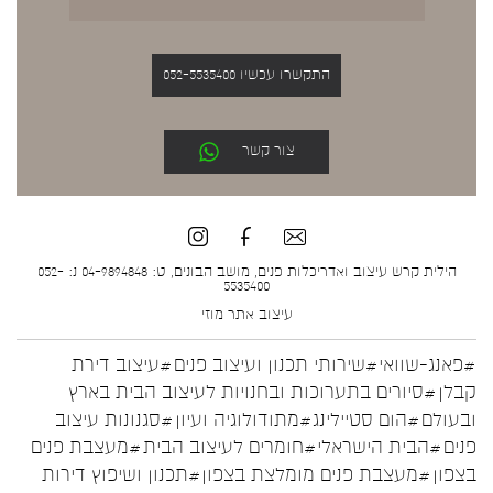
התקשרו עכשיו 052-5535400
צור קשר
הילית קרש עיצוב ואדריכלות פנים, מושב הבונים, ט: 04-9894848 נ: 052-
5535400
עיצוב אתר
מוזי
#פאנג-שוואי
#שירותי תכנון ועיצוב פנים
#עיצוב דירת
קבלן
#סיורים בתערוכות ובחנויות לעיצוב הבית בארץ
ובעולם
#הום סטיילינג
#מתודולוגיה ועיון
#סגנונות עיצוב
פנים
#הבית הישראלי
#חומרים לעיצוב הבית
#מעצבת פנים
בצפון
#מעצבת פנים מומלצת בצפון
#תכנון ושיפוץ דירות