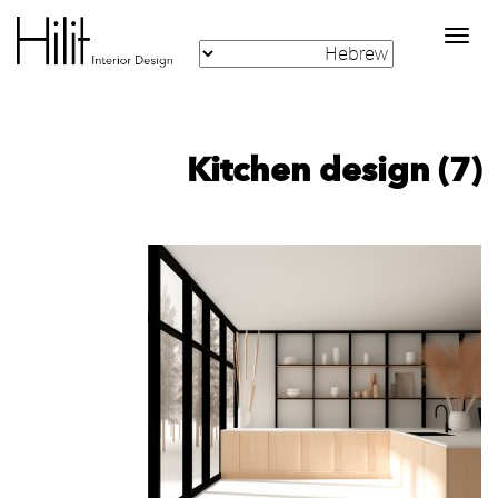
Toggle
navigation
Kitchen design (7)