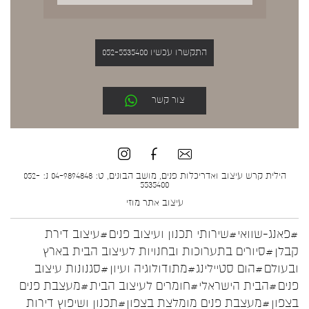
התקשרו עכשיו 052-5535400
צור קשר
הילית קרש עיצוב ואדריכלות פנים, מושב הבונים, ט: 04-9894848 נ: 052-
5535400
עיצוב אתר
מוזי
#פאנג-שוואי
#שירותי תכנון ועיצוב פנים
#עיצוב דירת
קבלן
#סיורים בתערוכות ובחנויות לעיצוב הבית בארץ
ובעולם
#הום סטיילינג
#מתודולוגיה ועיון
#סגנונות עיצוב
פנים
#הבית הישראלי
#חומרים לעיצוב הבית
#מעצבת פנים
בצפון
#מעצבת פנים מומלצת בצפון
#תכנון ושיפוץ דירות