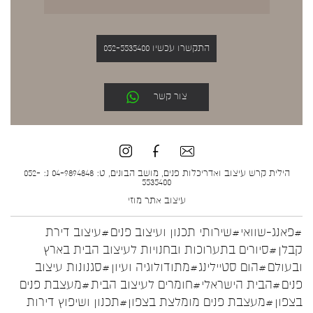
התקשרו עכשיו 052-5535400
צור קשר
הילית קרש עיצוב ואדריכלות פנים, מושב הבונים, ט: 04-9894848 נ: 052-
5535400
עיצוב אתר
מוזי
#פאנג-שוואי
#שירותי תכנון ועיצוב פנים
#עיצוב דירת
קבלן
#סיורים בתערוכות ובחנויות לעיצוב הבית בארץ
ובעולם
#הום סטיילינג
#מתודולוגיה ועיון
#סגנונות עיצוב
פנים
#הבית הישראלי
#חומרים לעיצוב הבית
#מעצבת פנים
בצפון
#מעצבת פנים מומלצת בצפון
#תכנון ושיפוץ דירות