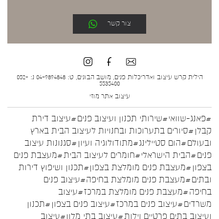
צור קשר
הילית קרש עיצוב ואדריכלות פנים, מושב הבונים, ט: 04-9894848 נ: 052-
5535400
עיצוב אתר
מוזי
#פאנג-שוואי
#שירותי תכנון ועיצוב פנים
#עיצוב דירת
קבלן
#סיורים בתערוכות ובחנויות לעיצוב הבית בארץ
ובעולם
#הום סטיילינג
#מתודולוגיה ועיון
#סגנונות עיצוב
פנים
#הבית הישראלי
#חומרים לעיצוב הבית
#מעצבת פנים
בצפון
#מעצבת פנים מומלצת בצפון
#תכנון ושיפוץ דירות
ובתים
#מעצבת פנים מומלצת בחיפה
#עיצוב פנים
בחיפה
#מעצבת פנים מומלצת במרכז
#עיצוב
משרדים
#עיצוב פנים במרכז
#עיצוב פנים בצפון
#תכנון
ועיצוב בתים פרטיים וילות
#עיצוב בתי מלון
#עיצוב