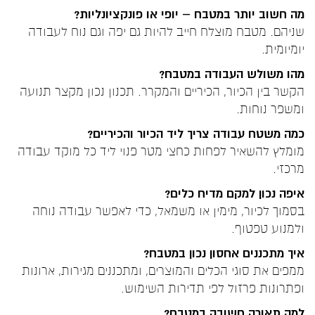
מה חשוב יותר במטבח – יופי או פונקציונליות?
שניהם. מטבח מוצלח חייב להיות גם יפה וגם נוח לעבודה
יומיומית.
מהו משולש העבודה במטבח?
הקשר בין הכיור, הכיריים והמקרר. תכנון נכון מקצר תנועה
ומשפר נוחות.
כמה משטח עבודה צריך ליד הכיור והכיריים?
מומלץ להשאיר לפחות כחצי מטר פנוי ליד כל מוקד עבודה
מרכזי.
איפה נכון למקם מדיח כלים?
בסמוך לכיור, מימין או משמאל, כדי לאפשר עבודה נוחה
ולמנוע טפטוף.
איך מתכננים אחסון נכון במטבח?
ממפים את סוגי הכלים והמוצרים, ומתכננים מגירות, ארונות
ופתרונות פרזול לפי תדירות השימוש.
למה תאורה חשובה במטבח?