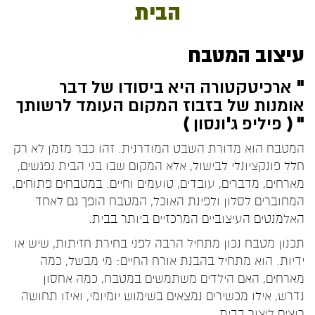
הבית
עיצוב המטבח
" ארכיטקטורה היא ביסודו של דבר
אומנות של בזבוז המקום העומד לרשותך
" ( פיליפ ג'ונסון )
המטבח הוא מדורת השבט המודרנית. זהו כבר מזמן לא רק
חלל פונקציונלי לבישול, אלא המקום שבו בני הבית נפגשים,
מארחים, מדברים, עובדים, טועמים וחיים. במטבחים פתוחים,
המחוברים לסלון ולפינת האוכל, המטבח הופך גם לאחד
האלמנטים העיצוביים המרכזיים ביותר בבית.
תכנון מטבח נכון מתחיל הרבה לפני בחירת חזיתות, שיש או
ידיות. הוא מתחיל בהבנת אורח החיים: מי מבשל, כמה
מארחים, האם הילדים משתמשים במטבח, כמה אחסון
נדרש, אילו מכשירים נמצאים בשימוש יומיומי, ואיזו תחושה
רוצים ליצור בבית.