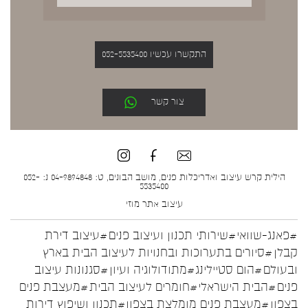
התקשרו עכשיו 052-5535400
צור קשר
הילית קרש עיצוב ואדריכלות פנים, מושב הבונים, ט: 04-9894848 נ: 052-
5535400
עיצוב אתר
מוזי
#פאנג-שוואי
#שירותי תכנון ועיצוב פנים
#עיצוב דירת
קבלן
#סיורים בתערוכות ובחנויות לעיצוב הבית בארץ
ובעולם
#הום סטיילינג
#מתודולוגיה ועיון
#סגנונות עיצוב
פנים
#הבית הישראלי
#חומרים לעיצוב הבית
#מעצבת פנים
בצפון
#מעצבת פנים מומלצת בצפון
#תכנון ושיפוץ דירות