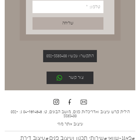
התקשרו עכשיו 052-5535400
צור קשר
הילית קרש עיצוב ואדריכלות פנים, מושב הבונים, ט: 04-9894848 נ: 052-
5535400
עיצוב אתר
מוזי
#פאנג-שוואי
#שירותי תכנון ועיצוב פנים
#עיצוב דירת