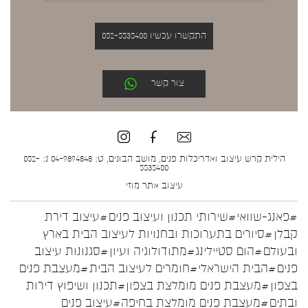
התקשרו עכשיו 052-5535400
צור קשר
הילית קרש עיצוב ואדריכלות פנים, מושב הבונים, ט: 04-9894848 נ: 052-
5535400
עיצוב אתר
מוזי
#פאנג-שוואי
#שירותי תכנון ועיצוב פנים
#עיצוב דירת
קבלן
#סיורים בתערוכות ובחנויות לעיצוב הבית בארץ
ובעולם
#הום סטיילינג
#מתודולוגיה ועיון
#סגנונות עיצוב
פנים
#הבית הישראלי
#חומרים לעיצוב הבית
#מעצבת פנים
בצפון
#מעצבת פנים מומלצת בצפון
#תכנון ושיפוץ דירות
ובתים
#מעצבת פנים מומלצת בחיפה
#עיצוב פנים