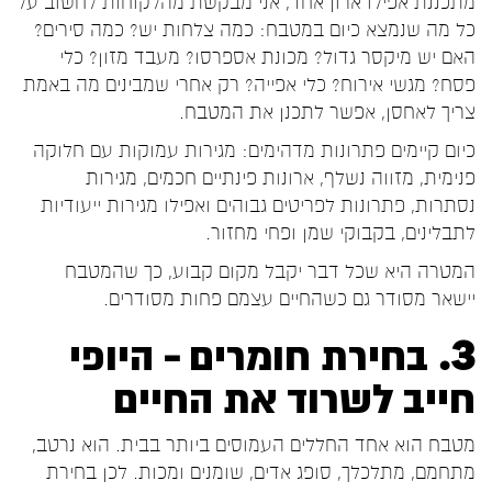
מתכננת אפילו ארון אחד, אני מבקשת מהלקוחות לחשוב על
כל מה שנמצא כיום במטבח: כמה צלחות יש? כמה סירים?
האם יש מיקסר גדול? מכונת אספרסו? מעבד מזון? כלי
פסח? מגשי אירוח? כלי אפייה? רק אחרי שמבינים מה באמת
צריך לאחסן, אפשר לתכנן את המטבח.
כיום קיימים פתרונות מדהימים: מגירות עמוקות עם חלוקה
פנימית, מזווה נשלף, ארונות פינתיים חכמים, מגירות
נסתרות, פתרונות לפריטים גבוהים ואפילו מגירות ייעודיות
לתבלינים, בקבוקי שמן ופחי מחזור.
המטרה היא שכל דבר יקבל מקום קבוע, כך שהמטבח
יישאר מסודר גם כשהחיים עצמם פחות מסודרים.
3. בחירת חומרים – היופי
חייב לשרוד את החיים
מטבח הוא אחד החללים העמוסים ביותר בבית. הוא נרטב,
מתחמם, מתלכלך, סופג אדים, שומנים ומכות. לכן בחירת