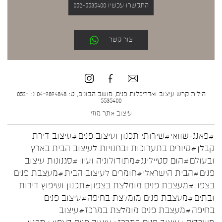
התקשרו עכשיו 052-5535400
צור קשר
הילית קרש עיצוב ואדריכלות פנים, מושב הבונים, ט: 04-9894848 נ: 052-
5535400
עיצוב אתר
מוזי
#פאנג-שוואי
#שירותי תכנון ועיצוב פנים
#עיצוב דירת
קבלן
#סיורים בתערוכות ובחנויות לעיצוב הבית בארץ
ובעולם
#הום סטיילינג
#מתודולוגיה ועיון
#סגנונות עיצוב
פנים
#הבית הישראלי
#חומרים לעיצוב הבית
#מעצבת פנים
בצפון
#מעצבת פנים מומלצת בצפון
#תכנון ושיפוץ דירות
ובתים
#מעצבת פנים מומלצת בחיפה
#עיצוב פנים
בחיפה
#מעצבת פנים מומלצת במרכז
#עיצוב