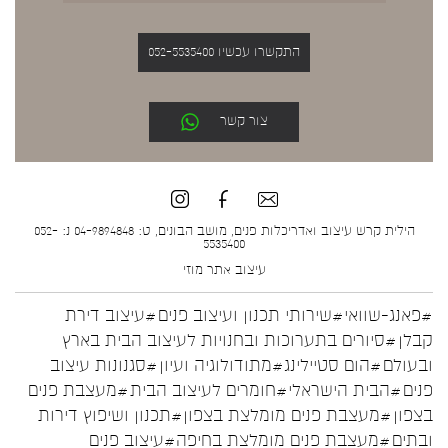
התקשרו עכשיו 052-5535400
צור קשר
הילית קרש עיצוב ואדריכלות פנים, מושב הבונים, ט: 04-9894848 נ: 052-
5535400
עיצוב אתר
מוזי
#פאנג-שוואי
#שירותי תכנון ועיצוב פנים
#עיצוב דירת
קבלן
#סיורים בתערוכות ובחנויות לעיצוב הבית בארץ
ובעולם
#הום סטיילינג
#מתודולוגיה ועיון
#סגנונות עיצוב
פנים
#הבית הישראלי
#חומרים לעיצוב הבית
#מעצבת פנים
בצפון
#מעצבת פנים מומלצת בצפון
#תכנון ושיפוץ דירות
ובתים
#מעצבת פנים מומלצת בחיפה
#עיצוב פנים