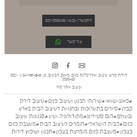
התקשרו עכשיו 052-5535400
צור קשר
הילית קרש עיצוב ואדריכלות פנים, מושב הבונים, ט: 04-9894848 נ: 052-
5535400
עיצוב אתר
מוזי
#פאנג-שוואי
#שירותי תכנון ועיצוב פנים
#עיצוב דירת
קבלן
#סיורים בתערוכות ובחנויות לעיצוב הבית בארץ
ובעולם
#הום סטיילינג
#מתודולוגיה ועיון
#סגנונות עיצוב
פנים
#הבית הישראלי
#חומרים לעיצוב הבית
#מעצבת פנים
בצפון
#מעצבת פנים מומלצת בצפון
#תכנון ושיפוץ דירות