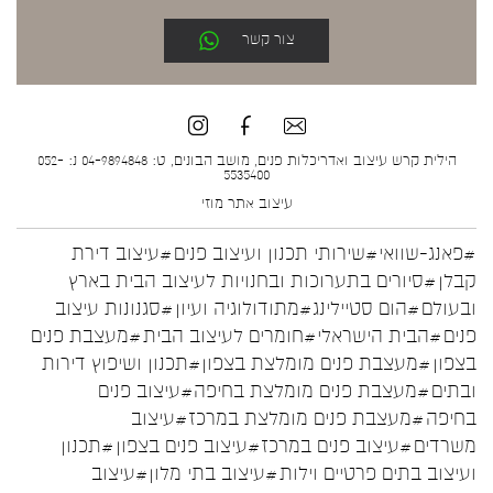
צור קשר
הילית קרש עיצוב ואדריכלות פנים, מושב הבונים, ט: 04-9894848 נ: 052-
5535400
עיצוב אתר
מוזי
#פאנג-שוואי
#שירותי תכנון ועיצוב פנים
#עיצוב דירת
קבלן
#סיורים בתערוכות ובחנויות לעיצוב הבית בארץ
ובעולם
#הום סטיילינג
#מתודולוגיה ועיון
#סגנונות עיצוב
פנים
#הבית הישראלי
#חומרים לעיצוב הבית
#מעצבת פנים
בצפון
#מעצבת פנים מומלצת בצפון
#תכנון ושיפוץ דירות
ובתים
#מעצבת פנים מומלצת בחיפה
#עיצוב פנים
בחיפה
#מעצבת פנים מומלצת במרכז
#עיצוב
משרדים
#עיצוב פנים במרכז
#עיצוב פנים בצפון
#תכנון
ועיצוב בתים פרטיים וילות
#עיצוב בתי מלון
#עיצוב